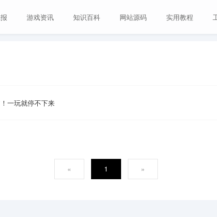
线报
游戏资讯
知识百科
网站源码
实用教程
过！一玩就停不下来
«
1
»